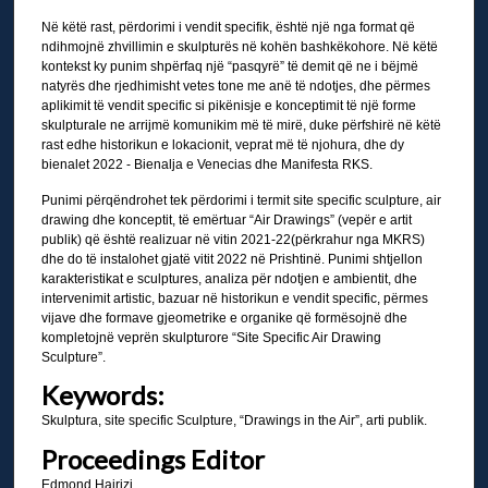
Në këtë rast, përdorimi i vendit specifik, është një nga format që
ndihmojnë zhvillimin e skulpturës në kohën bashkëkohore. Në këtë
kontekst ky punim shpërfaq një “pasqyrë” të demit që ne i bëjmë
natyrës dhe rjedhimisht vetes tone me anë të ndotjes, dhe përmes
aplikimit të vendit specific si pikënisje e konceptimit të një forme
skulpturale ne arrijmë komunikim më të mirë, duke përfshirë në këtë
rast edhe historikun e lokacionit, veprat më të njohura, dhe dy
bienalet 2022 - Bienalja e Venecias dhe Manifesta RKS.
Punimi përqëndrohet tek përdorimi i termit site specific sculpture, air
drawing dhe konceptit, të emërtuar “Air Drawings” (vepër e artit
publik) që është realizuar në vitin 2021-22(përkrahur nga MKRS)
dhe do të instalohet gjatë vitit 2022 në Prishtinë. Punimi shtjellon
karakteristikat e sculptures, analiza për ndotjen e ambientit, dhe
intervenimit artistic, bazuar në historikun e vendit specific, përmes
vijave dhe formave gjeometrike e organike që formësojnë dhe
kompletojnë veprën skulpturore “Site Specific Air Drawing
Sculpture”.
Keywords:
Skulptura, site specific Sculpture, “Drawings in the Air”, arti publik.
Proceedings Editor
Edmond Hajrizi