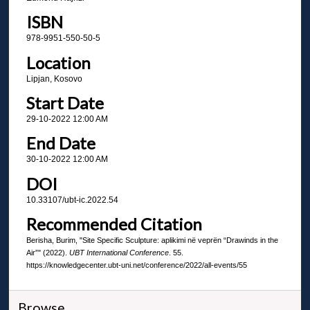
ISBN
978-9951-550-50-5
Location
Lipjan, Kosovo
Start Date
29-10-2022 12:00 AM
End Date
30-10-2022 12:00 AM
DOI
10.33107/ubt-ic.2022.54
Recommended Citation
Berisha, Burim, "Site Specific Sculpture: aplikimi në veprën “Drawinds in the
Air”" (2022).
UBT International Conference
. 55.
https://knowledgecenter.ubt-uni.net/conference/2022/all-events/55
Browse