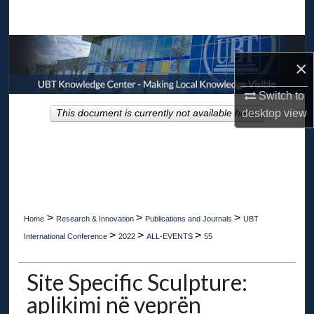
Search
Browse Collections
×
My Account
Switch to
desktop
view
This document is currently not available here.
About
Digital Commons Network™
>
>
>
Home
Research & Innovation
Publications and Journals
UBT
>
>
>
International Conference
2022
ALL-EVENTS
55
Site Specific Sculpture:
aplikimi në veprën