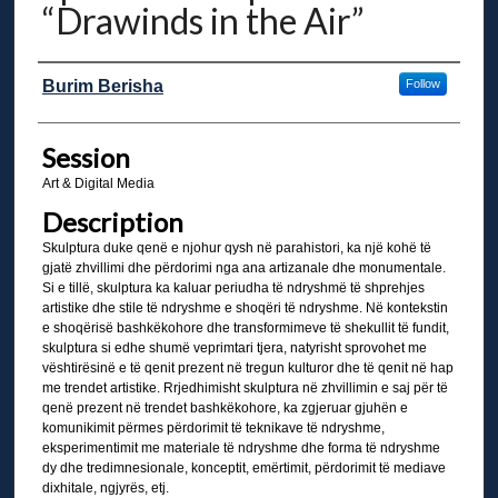
“Drawinds in the Air”
Presenter Information
Burim Berisha
Follow
Session
Art & Digital Media
Description
Skulptura duke qenë e njohur qysh në parahistori, ka një kohë të
gjatë zhvillimi dhe përdorimi nga ana artizanale dhe monumentale.
Si e tillë, skulptura ka kaluar periudha të ndryshmë të shprehjes
artistike dhe stile të ndryshme e shoqëri të ndryshme. Në kontekstin
e shoqërisë bashkëkohore dhe transformimeve të shekullit të fundit,
skulptura si edhe shumë veprimtari tjera, natyrisht sprovohet me
vështirësinë e të qenit prezent në tregun kulturor dhe të qenit në hap
me trendet artistike. Rrjedhimisht skulptura në zhvillimin e saj për të
qenë prezent në trendet bashkëkohore, ka zgjeruar gjuhën e
komunikimit përmes përdorimit të teknikave të ndryshme,
eksperimentimit me materiale të ndryshme dhe forma të ndryshme
dy dhe tredimnesionale, konceptit, emërtimit, përdorimit të mediave
dixhitale, ngjyrës, etj.