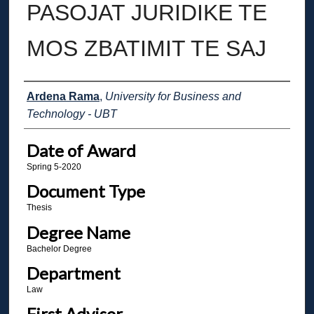
PASOJAT JURIDIKE TE
MOS ZBATIMIT TE SAJ
Author
Ardena Rama
,
University for Business and
Technology - UBT
Date of Award
Spring 5-2020
Document Type
Thesis
Degree Name
Bachelor Degree
Department
Law
First Advisor