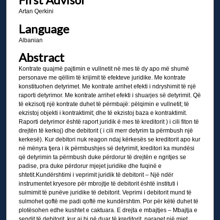
Artan Qerkini
Language
Albanian
Abstract
Kontrate quajmë pajtimin e vullnetit në mes të dy apo më shumë
personave me qëllim të krijimit të efekteve juridike. Me kontrate
konstituohen detyrimet. Me kontrate arrihet efekti i ndryshimit të një
raporti detyrimor. Me kontrate arrihet efekti i shuarjes së detyrimit. Që
të ekzisotj një kontrate duhet të përmbajë: pëlqimin e vullnetit; të
ekzistoj objekti i kontraktimit; dhe të ekzistoj baza e kontraktimit.
Raporti detyrimor është raport juridik ë mes të kreditorit ) i cili fiton të
drejtën të kerkoj) dhe debitorit ( i cili merr detyrim ta përmbush një
kerkesë). Kur debitori nuk reagon ndaj kërkesës se kreditorit apo kur
në mënyra tjera i ik përmbushjes së detyrimit, kreditori ka mundësi
që detyrimin ta përmbush duke përdorur të drejtën e ngritjes se
padise, pra duke përdorur mjejet juridike dhe fuqinë e
shtetit.Kundërshtimi i veprimit juridik të debitorit – Një ndër
instrumentet kryesore për mbrojtje të debitorit është instituti i
sulmimit të punëve juridike të debitorit. Veprimi i debitorit mund të
sulmohet qoftë me padi qoftë me kundërshtim. Por për këtë duhet të
plotësohen edhe kushtet e caktuara. E drejta e mbajtjes – Mbajtja e
sendit të debitorit, kur ai bi në duar të kreditorit, paraqet një mjet