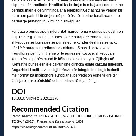
sigurimi për kreditorin. Kreditori ka te drejte ta mbaj ate send deri ne
permbushjen e detyrimit nga ana edebitorit.Gjithashtu në vendet ku
dominon parimi i të drejtës në punë është i institucionalizuar edhe
parimi që punëtorit nuk mund ti shkëputet
kontrata e punës apo ti ndërpritet marrëdhënia e punës pa dëshirën
e tij. Por legjislacionet e punës i kanë paraparë edhe rastet e
shkëputjes së kontratës së punës edhe kundër dëshirës së tij, kur
për këtë paraqiten rrethanat e caktuara. Sipas dispozitave të
rregullores për ligjin themelor të punës në Kosovë, shkëputja e
kontratës së punës mund të bëhet në disa mënyra. Gjithçka në
Kontrat të punës është e caktur, dhe gjithçka është caktuar ligjërisht.
Angazhimi i politikave të ligjbërësve për integrimin e legjislacionit
me normat bashkëkohore europiane, përvetëson edhe të drejtën
familjare, duke përfshirë edhe institute të reja në ligj.
DOI
10.33107/ubt-etd.2020.2278
Recommended Citation
Rama, Ardena, "KONTRATA DHE PASOJAT JURIDIKE TE MOS ZBATIMIT
TE SAJ" (2020).
Theses and Dissertations
. 1639.
https://knowledgecenter.ubt-uni.net/etd/1639