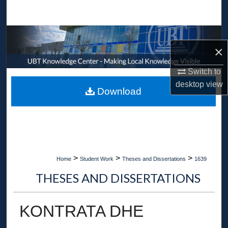
Search
Browse Collections
×
My Account
Switch to
desktop
view
About
Download
Digital Commons Network™
>
>
>
Home
Student Work
Theses and Dissertations
1639
THESES AND DISSERTATIONS
KONTRATA DHE